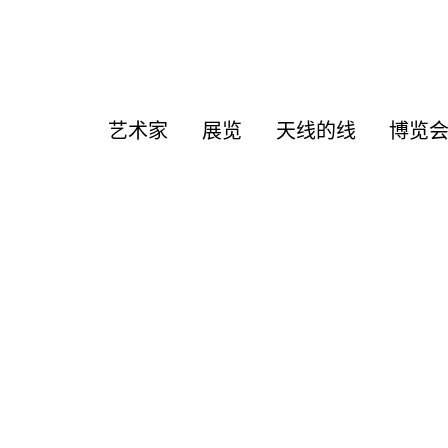
艺术家
展览
天线的线
博览