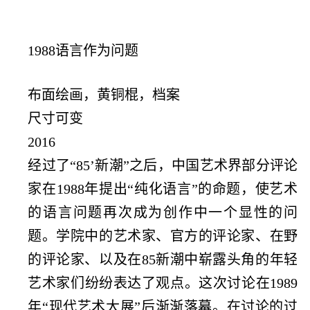
1988语言作为问题
布面绘画，黄铜棍，档案
尺寸可变
2016
经过了“85’新潮”之后，中国艺术界部分评论
家在1988年提出“纯化语言”的命题，使艺术
的语言问题再次成为创作中一个显性的问
题。学院中的艺术家、官方的评论家、在野
的评论家、以及在85新潮中崭露头角的年轻
艺术家们纷纷表达了观点。这次讨论在1989
年“现代艺术大展”后渐渐落幕。在讨论的过