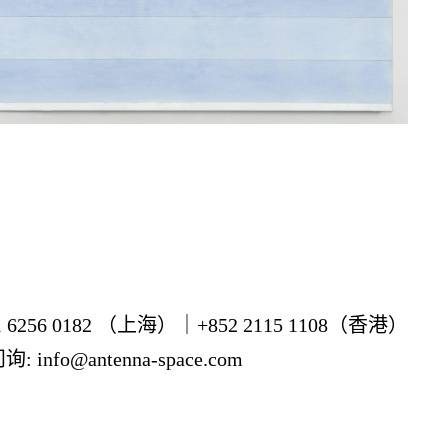
21 6256 0182 （上海）｜+852 2115 1108（香港）
 info@antenna-space.com
 contact@antenna-space.com