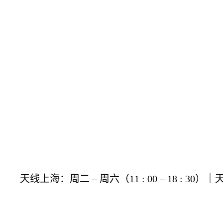
天线上海：周二 – 周六（11 : 00 – 18 : 30）｜
Copyright © ANTENNA SPACE . All rights reserved
沪IC