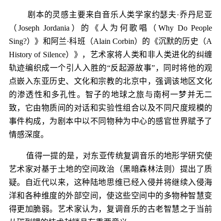
剧本的灵感主要来自音乐人类学家约瑟夫·乔丹尼亚
（Joseph Jordania）的《人为何歌唱（Why Do People
Sing?）》和阿兰·科班（Alain Corbin）的《沉默的历史（A
History of Silence）》，艺术家将人类和非人类进化的纠缠
轨迹编织成一个引人入胜的“反起源故事”，同时将他的观
点嵌入东亚历史、文化和宗教的北京中，强调该地区文化
的渗透性和多孔性。智子的地球之旅与南柯一梦并无二
致，它由物质间的对话和实验性组合以及不同尺度规模的
事件构成，为剧本中以不同物种为中心的感官世界赋予了
情感深度。
值得一提的是，对东亚传统复调音乐的地形学研究使
艺术家对基于土地的空间政治（
黑暗森林法则
）提出了质
疑。自近代以来，这种陆地思维已经入侵并将继续入侵海
洋和各种维度的外部空间，使这些空间中的多物种智慧变
得更加脆弱。艺术家认为，复调音乐的古老智慧之于当前