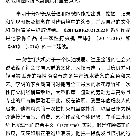
从碳到锂的技术封锁具有重要意义。
李明十分擅长从普通和细微的能指出发，挖掘、记录
和呈现图像及概念在时代语境中的演变，并从自己的文化
和身份背景中抓取连结。
《2014201620212022》
系列作品
是他影像作品
《一次性打火机-苹果》
（2014-2016）和
《361》
（2014）的一个延续。
一次性打火机对于一个快速发展、注重金钱的社会来
说浓缩了社会底层人群的文化、习惯与声音，其廉价并可
轻易被丢弃的特性隐喻着这条生产流水链条的底色和未
来。李明的家乡湖南同时拥有全国最大的烟花爆竹和一次
性打火机经销集散地，大量低廉、流动的劳动力与高效且
专业的厂商集群融汇于此，反差鲜明。受童年痞氓友人的
启发，他将购买的一次性打火机当做摔炮，以自己作为媒
介链接起商品、消费、艺术作品和个体经验，在手工水彩
纸上展现他的塔希主义（Tachisme）实践，似是红肿痛楚的
伤痕，又宛如烟花般绚烂浪漫。他把一段偶发且随机的行