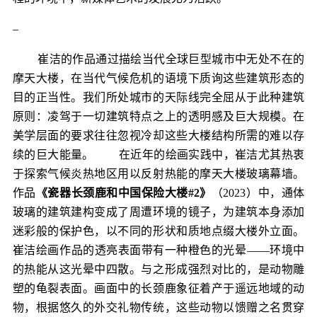
–
崔洁的作品通过描绘当代全球巨型城市中无处不在的
摩天大楼，在当代气候危机的语境下质询这些建筑形态的
目的正当性。我们所处城市的天际线完全屈从于此种建筑
原则：凌驾于一切建筑特点之上的透明感及巨大规模。在
美学层面的要求往往忽视冷却这些大楼结构所需的难以存
续的巨大能量。
在近年的绘画实践中，崔洁尤其热衷
于探索气候炎热地区用以反射热能的摩天大楼玻璃幕墙。
作品
《瓷器长颈鹿和中国保险大楼#2》
（2023）中，通体
玻璃的建筑建构变成了周遭环境的镜子，为建筑本身添加
迷彩般的保护色，以不同的形状和质地点缀大楼外立面。
崔洁绘画作品的透亮表面带有一种橙色的光晕——环境中
的热能从这光晕中四散。与之形成强烈对比的，是动物雕
塑的龟裂表面。画面中的长颈鹿象征着产于遥远地域的动
物，根据悠久的外交礼物传统，这些动物以馈赠之名贯穿