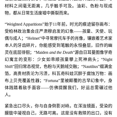
材料之间毫无距离，几乎触手可及。油彩、色粉与现成
物，都从日常生活废墟中撕裂而来。
“Weighted Apparitions”始于11年前，时光的痕迹留存画布：
受柏林政治集会庄严肃穆启发的幻象——孩童、天使、玩
偶与成人；“Helmet”中寻常摩托车手的肖像，镶嵌着艺术家
本人的牙齿碎片，你能感受到笔触的永恒叠层，旧作的幽
灵在底层徘徊；“Maiden
and the Death
”源自日耳曼图像学奇
幻寓言的变形：少女如乖顺孩童攀上死神肩头；“
Night
Shift
”回归常态视觉，色粉与天鹅绒交融；“Nautilius”缀满金
箔，高贵材质沦为污渍，科瓦奇科娃沉醉于腐蚀万物：画
布上贝壳覆盖性器；“Fortuna”里被颠覆的古早幻象中，身
体践踏着敌手面容——仿佛提醒我们，好运总需碾过他
人。
紧急出口尽头，你与自身倒影对峙。在浑浊镜面，受染的
朦胧中凝视自己，无路可离。这是没有救赎的出口，没有