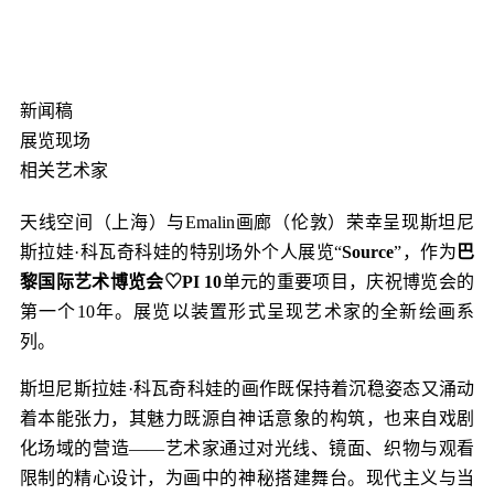
新闻稿
展览现场
相关艺术家
天线空间（上海）与Emalin画廊（伦敦）荣幸呈现斯坦尼
斯拉娃·科瓦奇科娃的特别场外个人展览“
Source
”，作为
巴
黎国际艺术博览会♡PI 10
单元的重要项目，庆祝博览会的
第一个10年。展览以装置形式呈现艺术家的全新绘画系
列。
斯坦尼斯拉娃·科瓦奇科娃的画作既保持着沉稳姿态又涌动
着本能张力，其魅力既源自神话意象的构筑，也来自戏剧
化场域的营造——艺术家通过对光线、镜面、织物与观看
限制的精心设计，为画中的神秘搭建舞台。现代主义与当