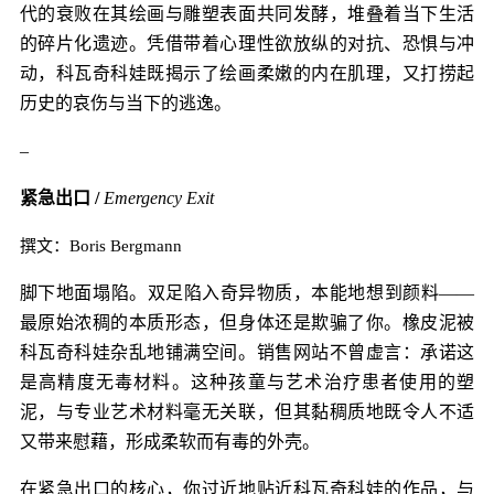
代的衰败在其绘画与雕塑表面共同发酵，堆叠着当下生活
的碎片化遗迹。凭借带着心理性欲放纵的对抗、恐惧与冲
动，科瓦奇科娃既揭示了绘画柔嫩的内在肌理，又打捞起
历史的哀伤与当下的逃逸。
–
紧急出口 /
Emergency Exit
撰文：Boris Bergmann
脚下地面塌陷。双足陷入奇异物质，本能地想到颜料——
最原始浓稠的本质形态，但身体还是欺骗了你。橡皮泥被
科瓦奇科娃杂乱地铺满空间。销售网站不曾虚言：承诺这
是高精度无毒材料。这种孩童与艺术治疗患者使用的塑
泥，与专业艺术材料毫无关联，但其黏稠质地既令人不适
又带来慰藉，形成柔软而有毒的外壳。
在紧急出口的核心，你过近地贴近科瓦奇科娃的作品，与