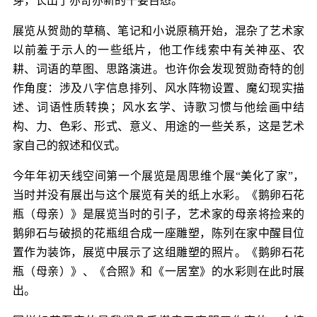
芽，长出了亦奇亦新的千姿百态。
展览从贺勋的草稿、笔记和小说原稿开始，混杂了艺术家
以前羞于示人的一些纸片，他工作线索中有关神巫、农
耕、词语的草图、思路演进。也许你会发现贺勋奇特的创
作角度：涉及八字信息排列、风水阵物设置、魔幻现实描
述、词语性质转换；风水玄学、诗歌习惯与他绘画中结
构、力、色彩、形式、意义、用途的一些关系，这是艺术
家自己的叙述和仪式。
今年年初天线空间第一个展览是周思维个展“美化了家”，
当时并没有展出与这个展览有关的纸上水彩。《鹅卵石花
瓶（母亲）》是展览当时的引子，艺术家的母亲将捡来的
鹅卵石与破损的花瓶组合成一座雕塑，陈列在家中醒目位
置作为装饰，展览中展示了这组雕塑的照片。《鹅卵石花
瓶（母亲）》、《合照》和《一居室》的水彩则在此时展
出。