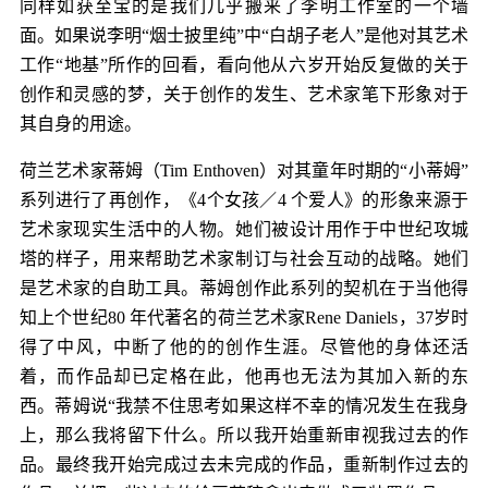
同样如获至宝的是我们几乎搬来了李明工作室的一个墙
面。如果说李明“烟士披里纯”中“白胡子老人”是他对其艺术
工作“地基”所作的回看，看向他从六岁开始反复做的关于
创作和灵感的梦，关于创作的发生、艺术家笔下形象对于
其自身的用途。
荷兰艺术家蒂姆（Tim Enthoven）对其童年时期的“小蒂姆”
系列进行了再创作，《4个女孩／4 个爱人》的形象来源于
艺术家现实生活中的人物。她们被设计用作于中世纪攻城
塔的样子，用来帮助艺术家制订与社会互动的战略。她们
是艺术家的自助工具。蒂姆创作此系列的契机在于当他得
知上个世纪80 年代著名的荷兰艺术家Rene Daniels，37岁时
得了中风，中断了他的的创作生涯。尽管他的身体还活
着，而作品却已定格在此，他再也无法为其加入新的东
西。蒂姆说“我禁不住思考如果这样不幸的情况发生在我身
上，那么我将留下什么。所以我开始重新审视我过去的作
品。最终我开始完成过去未完成的作品，重新制作过去的