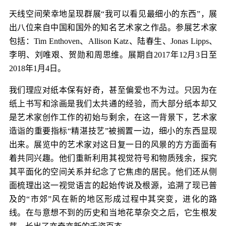
天线空间荣幸地呈现群展“我可以看见最细小的东西”，展
出八位来自中国和国外的知名艺术家之作品。参展艺术家
包括：Tim Enthoven、Allison Katz、陆春生、Jonas Lipps、
李明、刘唯艰、贺勋和周思维。展期自2017年12月3日至
2018年1月4日。
我们理应对纸本保有好奇，甚至偏爱也不为过。只因为在
纸上书写和涂画是我们太共通的经验，而大部分纸本却又
是艺术家创作工作的初始与剩余，在这一背景下，艺术家
造诣的重要指标“精湛技艺”被搁置一边，细小的东西显现
出来。展览中的艺术家对这日复一日的风景的方方面面有
着共同兴趣。他们重新利用其视觉符号和物质残余，探究
其平面化的空间关系并纪念了它焦虑的居民。他们还从侧
面梳理出这一视觉语言的起始传说及根源，追溯了现已普
及的“市郊”风在新的地区形成过程中其突变，进化的路
线。在与意想不到的历史和当地花草杂交之后，它生根发