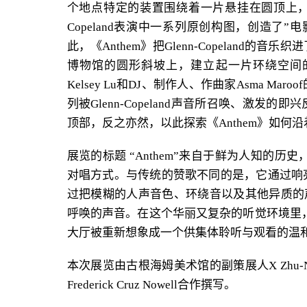
个地点特定的装置围绕着一片悬挂在圆顶上，高
Copeland表演中一系列原创构图，创造了
此，《Anthem》把Glenn-Copelan
博物馆的圆形斜坡上，建立起一片环绕空间
Kelsey Lu和DJ、制作人、作曲家Asma 
列被Glenn-Copeland声音所召唤、激
顶部，反之亦然，以此探索《Anthem》如何
展览的标题 “Anthem”来自于鲜为人知的历
对唱方式。与传统的赞歌不同的是，它通过响
过把模糊的人声音色、环绕音以及其他异质的声音和
呼唤的声音。在这个华丽又复杂的听觉环境里，
大厅被重新想象成一个供集体聆听与观看的温
本次展览由古根海姆美术馆的副策展人X Zhu-No
Frederick Cruz Nowell合作撰写。