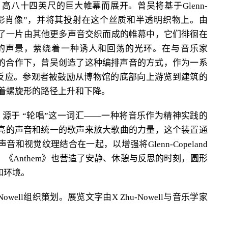
八十四英尺的巨大帷幕而展开。曾吴将基于Glenn-
”电影肖像”，并将其投射在这个丝质和半透明织物上。由
d的音乐织进了一片由其他更多声音交织而成的帷幕中，它们徘徊在
的声景，萦绕着一种诱人和回荡的光环。在与音乐家
Maroof的合作下，曾吴创造了这种编排声音的方式，作为一系
发的即兴反应。参观者被鼓励从博物馆的底部向上游览到建筑的
沿着螺旋形的路径上升和下降。
史，源于 “轮唱”这一词汇——一种将音乐作为精神实践的
亮的声音和统一的歌声来放大歌曲的力量，这个装置通
视觉纹理结合在一起，以增强将Glenn-Copeland
《Anthem》也营造了安静、休憩与反思的时刻，圆形
和环境。
well组织策划。展览文字由X Zhu-Nowell与音乐学家