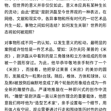
物，但世界的意义并非仅仅如此，意义本应具有某种生长
的流动；由此“肥鼠”是尉洪磊至今世界观的一种表达，在
网络、文献和现实中，各异事物和所有时代的一切艺术品
共生一起，事物之间如何连结？如何发生关联？世界的形
态将如何被观照？
对事物形成不同一的认知，以发生意义的松动，最明显的
案例或许恰恰是一件艺术品，譬如：沃尔夫冈·莱普的《米
房》，尉洪磊从中看到的是三角锥体和立方体组成的形体
被一个圆形穿过。为此，他毕恭毕敬地亲手制作了一个
《米房》，而接着，他把穿过莱普《米房》的美妙的圆
形，发展成为一粒黑8台球。随后，椎体、方体和球体，以
及黑8被放倒后幽默地变成了两个轮胎的形象组合成为一件
全新的雕塑作品。严谨地推敲在一种即兴式的创作中流
转。“雕塑”是尉洪磊一直以来创作理念的重要载体，他愿
意我们称呼他为“造型艺术家”，亲手设置每一个细节，用
形体占有空间，观众需要通过行走和围绕等历时性的动作